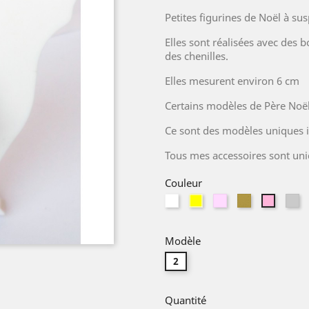
Petites figurines de Noël à sus
Elles sont réalisées avec des b
des chenilles.
Elles mesurent environ 6 cm
Certains modèles de Père Noë
Ce sont des modèles uniques i
Tous mes accessoires sont uniq
Couleur
Blanc
Jaune
Rose
Or
gr
rose
na
moyen
Modèle
2
Quantité