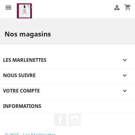
shopping_cart


Nos magasins
LES MARLENETTES

NOUS SUIVRE

VOTRE COMPTE

INFORMATIONS
Facebook
Instagram