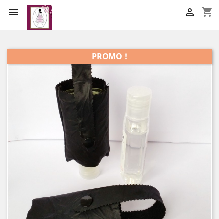
shopping_cart


PROMO !