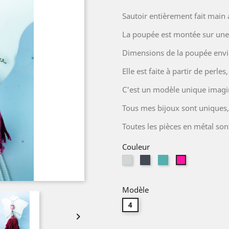
Sautoir entièrement fait main
La poupée est montée sur une
Dimensions de la poupée envi
Elle est faite à partir de perle
C'est un modèle unique imagin
Tous mes bijoux sont uniques, 
Toutes les pièces en métal son
Couleur
Gris
Noir
turquoise
Rose
clair
fushia
Modèle
4
